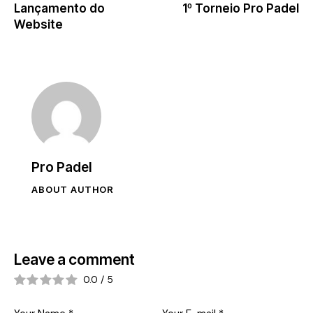
Lançamento do
1º Torneio Pro Padel
de
Website
artigos
Pro Padel
ABOUT AUTHOR
Leave a comment
0.0
/
5